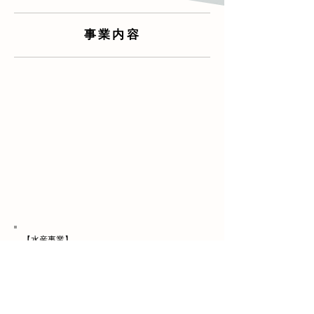
事業内容
現在日本の水産事業は漁獲量の低下や後継者不足など様々な
問題に直面していま
す。
私どもは、社会貢献の一環として、これまでに培ってきた通
信技術を活かし、
漁獲、
養殖、加工、販売を通じて、安全で安心できる美味し
い水産物を皆様の
もとに
お届けし
たいと考えております。
そして、その業務に真摯に取り組むことが、海洋の環境保全
や漁
業の活性化につながり、
日本の水産業を盛り上げていくことになると信じています。
【水産事業】
■カゴ網漁業 ■刺し網漁業 ■アジ養殖 etc
京都府宮津市字小田宿野184番地